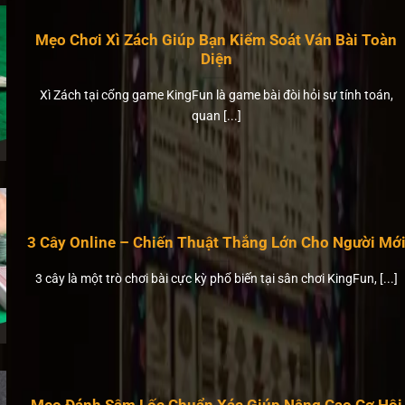
Mẹo Chơi Xì Zách Giúp Bạn Kiểm Soát Ván Bài Toàn
Diện
Xì Zách tại cổng game KingFun là game bài đòi hỏi sự tính toán,
quan [...]
3 Cây Online – Chiến Thuật Thắng Lớn Cho Người Mớ
3 cây là một trò chơi bài cực kỳ phổ biến tại sân chơi KingFun, [...]