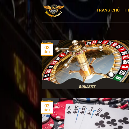
Bỏ
TRANG CHỦ
TH
qua
nội
dung
03
Th11
02
Th11