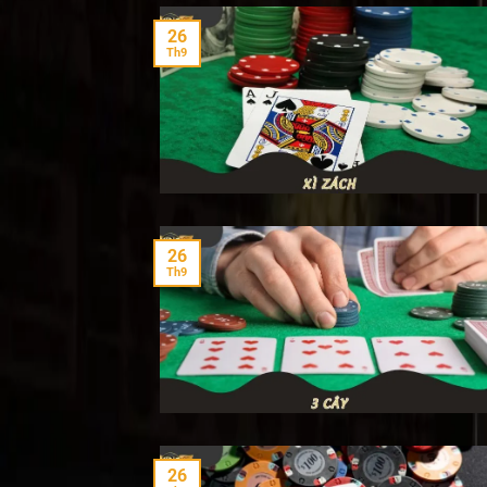
26
Th9
26
Th9
26